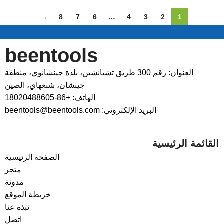
→
8
7
6
…
4
3
2
1
beentools
العنوان: رقم 300 طريق تشيانشين، بلدة جينشانوي، منطقة
جينشان، شنغهاي، الصين
الهاتف: +86-18020488605
البريد الإلكتروني: beentools@beentools.com
القائمة الرئيسية
الصفحة الرئيسية
متجر
مدونة
خريطة الموقع
نبذة عنا
اتصل