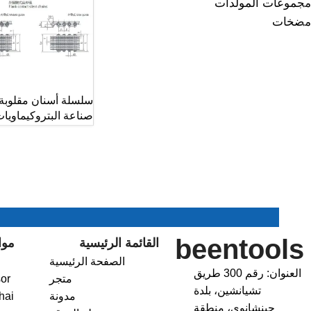
مجموعات المولدات
مضخات
سلسلة أسنان مقلوبة 
صناعة البتروكيماويا
beentools
القائمة الرئيسية
موا
الصفحة الرئيسية
العنوان: رقم 300 طريق
متجر
or
تشيانشين، بلدة
مدونة
hai
جينشانوي، منطقة