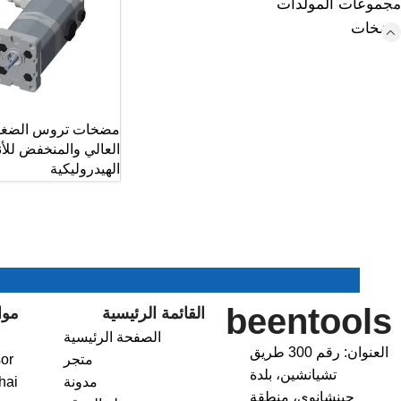
مجموعات المولدات
مضخات
مضخات تروس الضغ
العالي والمنخفض للأ
الهيدروليكية
beentools
القائمة الرئيسية
موا
الصفحة الرئيسية
العنوان: رقم 300 طريق
متجر
or
تشيانشين، بلدة
مدونة
hai
جينشانوي، منطقة