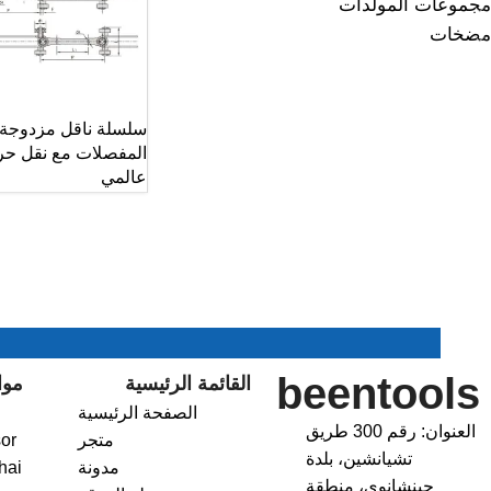
مجموعات المولدات
مضخات
سلسلة ناقل مزدوجة
المفصلات مع نقل حر
عالمي
beentools
القائمة الرئيسية
موا
الصفحة الرئيسية
العنوان: رقم 300 طريق
متجر
or
تشيانشين، بلدة
مدونة
hai
جينشانوي، منطقة