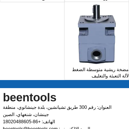
مضخة ريشية متوسطة الضغط
لآلة التعبئة والتغليف
beentools
العنوان: رقم 300 طريق تشيانشين، بلدة جينشانوي، منطقة
جينشان، شنغهاي، الصين
الهاتف: +86-18020488605
البريد الإلكتروني: beentools@beentools.com