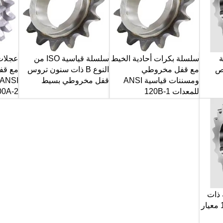
ة
سلسلة بكرات أحادية الخيط
سلسلة قياسية ISO من
عجلات
قص
مع قفل مخروطي
النوع B ذات سنون تروس
مع قف
ومسننات قياسية ANSI
قفل مخروطي بسيط
للمعدات 120B-1
0A-2
 ذات
قفل مخروطي 10b-2 معيار