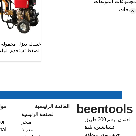
مجموعات المولدات
مضخات
غسالة ديزل محمولة ع
الضغط تستخدم الماء ا
beentools
القائمة الرئيسية
موا
الصفحة الرئيسية
العنوان: رقم 300 طريق
متجر
or
تشيانشين، بلدة
مدونة
hai
جينشانوي، منطقة